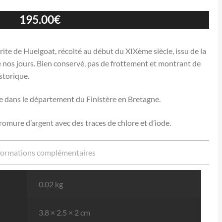
195.00
€
te de Huelgoat, récolté au début du XIXème siècle, issu de la
e nos jours. Bien conservé, pas de frottement et montrant de
storique.
e dans le département du Finistère en Bretagne.
omure d’argent avec des traces de chlore et d’iode.
formations complémentaires
0.02 kg
3.8 × 2.5 × 2 cm