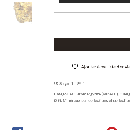
quantité
de
Bromyrite
(Bromargyrite),
Ajouter à ma liste d’env
Huelgoat,
Finistère,
UGS :
go-fl-299-1
Bretagne.
Catégories :
Bromargyrite (minéral)
,
Huelg
(29)
,
Minéraux par collections et collecti