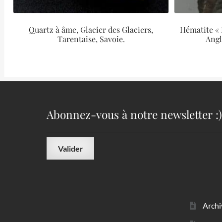
Quartz à âme, Glacier des Glaciers,
Hématite « 
Tarentaise, Savoie.
Angl
Abonnez-vous à notre newsletter :)
Archi