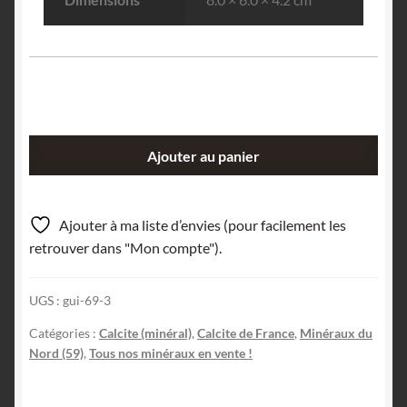
quantité
Ajouter au panier
de
Calcite,
carrière
Ajouter à ma liste d’envies (pour facilement les
de
retrouver dans "Mon compte").
Bellignies,
Avesnes-
UGS :
gui-69-3
sur-
Helpe,
Catégories :
Calcite (minéral)
,
Calcite de France
,
Minéraux du
Hauts-
Nord (59)
,
Tous nos minéraux en vente !
de-
France.