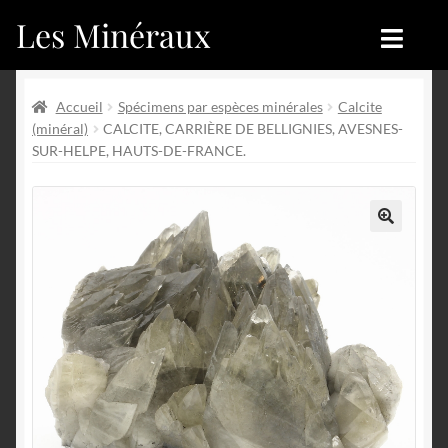
Les Minéraux
Aller
Aller
à
au
la
contenu
Accueil
Accueil
navigation
Accueil
Spécimens par espèces minérales
Calcite
(minéral)
CALCITE, CARRIÈRE DE BELLIGNIES, AVESNES-
Catégories
Boutique
SUR-HELPE, HAUTS-DE-FRANCE.
Nouveautés
Nouveautés
Achat
Blog
🔍
Mon compte
Achat
Blog
Contactez-nous
Sites amis
Français