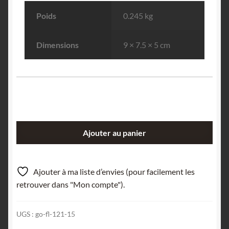
Poids
0.245 kg
Dimensions
9 × 7.5 × 5 cm
quantité
Ajouter au panier
de
Calcite
de
Ajouter à ma liste d’envies (pour facilement les
pegmatite,
retrouver dans "Mon compte").
Quartz
et
UGS :
go-fl-121-15
Muscovite,