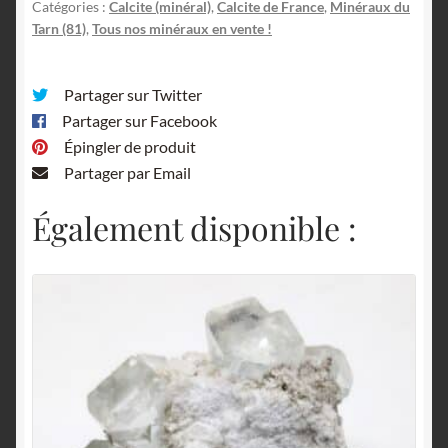
Carrière
Catégories :
Calcite (minéral)
,
Calcite de France
,
Minéraux du
Menou,
Tarn (81)
,
Tous nos minéraux en vente !
Saint-
Salvy,
Partager sur Twitter
Tarn.
Partager sur Facebook
Épingler de produit
Partager par Email
Également disponible :