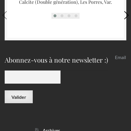
Calcite (Double génération), Les Porres, Var.
B
Email
Abonnez-vous à notre newsletter :)
Archives