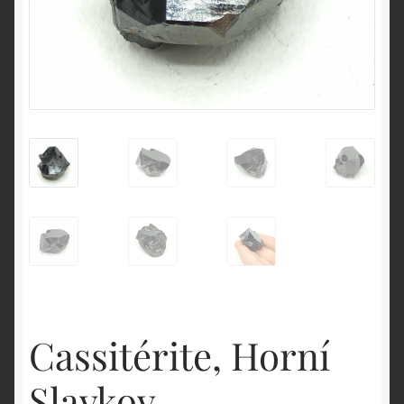
English
Cassitérite, Horní
Slavkov