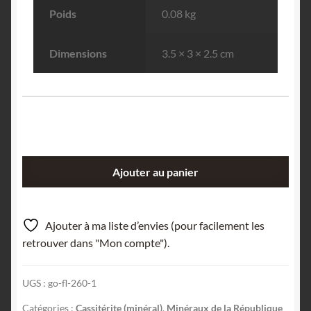
Poids
0.08 kg
Dimensions
3.5 × 3 × 2.5 cm
quantité
Ajouter au panier
de
Cassitérite,
Horní
Ajouter à ma liste d’envies (pour facilement les
Slavkov
retrouver dans "Mon compte").
(Schlaggenwald),
République
UGS :
go-fl-260-1
Tchèque.
Catégories :
Cassitérite (minéral)
,
Minéraux de la République