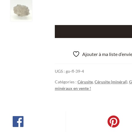
quantité
de
Cérusite,
Villefranche-
Ajouter à ma liste d’env
de-
Rouergue,
UGS :
go-fl-39-4
Aveyron.
Catégories :
Cérusite
,
Cérusite (minéral)
,
G
minéraux en vente !