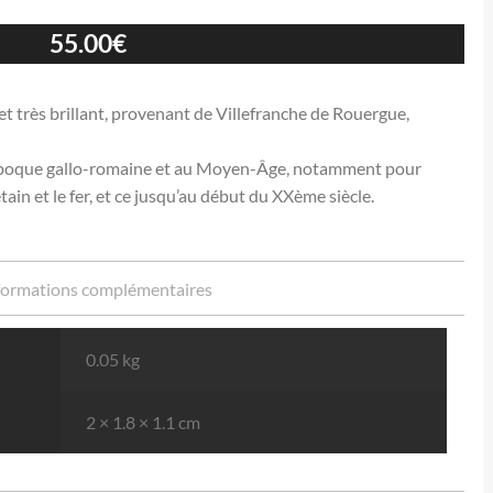
55.00
€
re et très brillant, provenant de Villefranche de Rouergue,
 l’époque gallo-romaine et au Moyen-Âge, notamment pour
’étain et le fer, et ce jusqu’au début du XXème siècle.
formations complémentaires
0.05 kg
2 × 1.8 × 1.1 cm