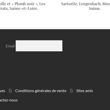
lle et « Plomb noir », Les
Sartorite, Lengenbach, Binnt
rats, Saône-et-Loire.
Suisse.
Email
ves
Conditions générales de vente
Sites amis
actez-nous