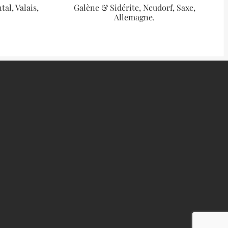
al, Valais,
Galène & Sidérite, Neudorf, Saxe,
Allemagne.