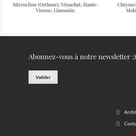
Microcline (Orthose), Vénachat, Haute-
Chrysoco
Vienne, Limousin.
Molé
Abonnez-vous à notre newsletter :)
Archi
Cont