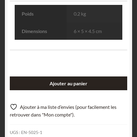
Poids
0.2 kg
Dimensions
6 × 5 × 4.5 cm
quantité
Ajouter au panier
de
Cornwallite
et
Ajouter à ma liste d’envies (pour facilement les
Malachite,
retrouver dans "Mon compte").
La
Verrière,
UGS :
EN-5025-1
Les