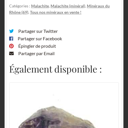
Ardillats,
Catégories :
Malachite
,
Malachite (minéral)
,
Minéraux du
Rhône.
Rhône (69)
,
Tous nos minéraux en vente !
Partager sur Twitter
Partager sur Facebook
Épingler de produit
Partager par Email
Également disponible :