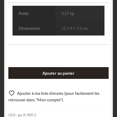
Poids
0.57 kg
Dimensions
11 × 9 × 7.5 cm
quantité
Ajouter au panier
de
Cristal
de
Ajouter à ma liste d’envies (pour facilement les
roche
retrouver dans "Mon compte").
(Quartz),
Le
UGS :
go-fl-400-2
Grand