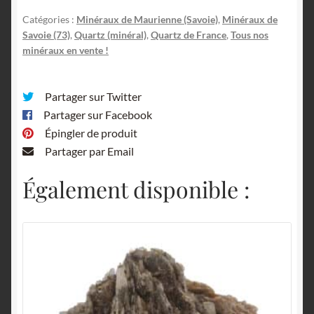
Châtelard,
Catégories :
Minéraux de Maurienne (Savoie)
,
Minéraux de
Maurienne,
Savoie (73)
,
Quartz (minéral)
,
Quartz de France
,
Tous nos
Savoie.
minéraux en vente !
Partager sur Twitter
Partager sur Facebook
Épingler de produit
Partager par Email
Également disponible :