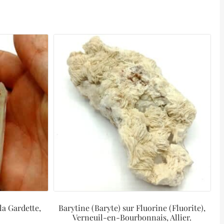
 la Gardette,
Barytine (Baryte) sur Fluorine (Fluorite),
Verneuil-en-Bourbonnais, Allier.