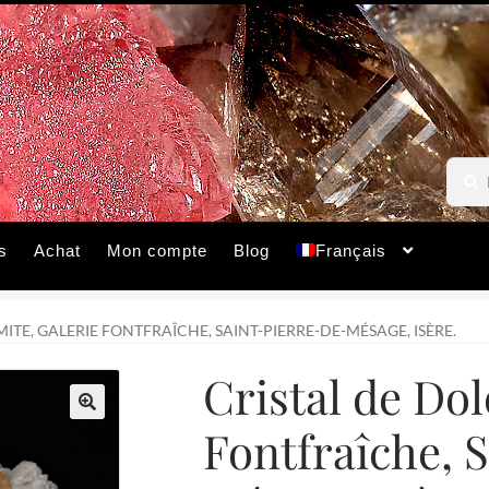
Reche
Reche
pour :
s
Achat
Mon compte
Blog
Français
ITE, GALERIE FONTFRAÎCHE, SAINT-PIERRE-DE-MÉSAGE, ISÈRE.
Cristal de Dol
Fontfraîche, 
🔍