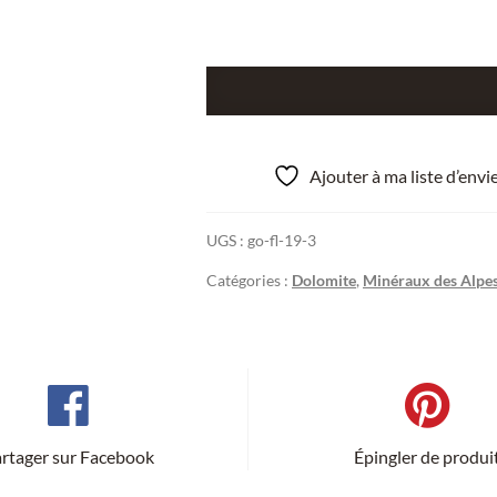
quantité
de
Cristal
de
Ajouter à ma liste d’env
Dolomite,
galerie
UGS :
go-fl-19-3
Fontfraîche,
Saint-
Catégories :
Dolomite
,
Minéraux des Alpe
Pierre-
de-
Mésage,
Isère.
rtager sur Facebook
Épingler de produi