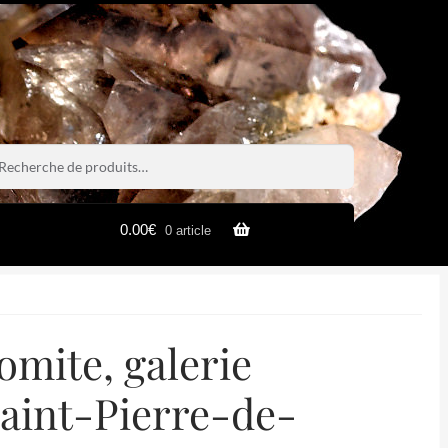
rche
rche
0.00
€
0 article
omite, galerie
Saint-Pierre-de-