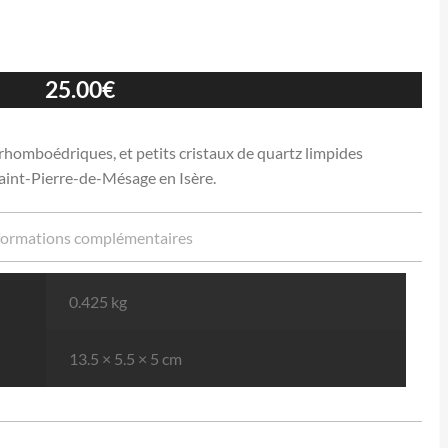
.
25.00
€
rhomboédriques, et petits cristaux de quartz limpides
Saint-Pierre-de-Mésage en Isère.
formations complémentaires
0.425 kg
13.5 × 5.5 × 5 cm