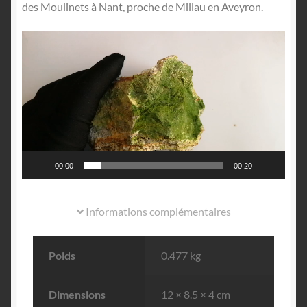
des Moulinets à Nant, proche de Millau en Aveyron.
Lecteur
vidéo
00:00
00:20
Informations complémentaires
Poids
0.477 kg
Dimensions
12 × 8.5 × 4 cm