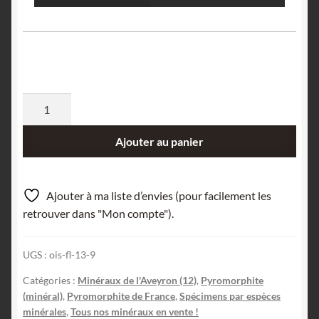
quantité
de
Pyromorphite,
Ajouter au panier
Nant,
Millau,
Aveyron.
Ajouter à ma liste d’envies (pour facilement les
retrouver dans "Mon compte").
UGS :
ois-fl-13-9
Catégories :
Minéraux de l'Aveyron (12)
,
Pyromorphite
(minéral)
,
Pyromorphite de France
,
Spécimens par espèces
minérales
,
Tous nos minéraux en vente !