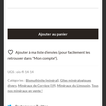
quantité
Ajouter au panier
de
Cristal
terminé
Ajouter à ma liste d’envies (pour facilement les
de
retrouver dans "Mon compte").
bismuthinite,
Meymac,
UGS :
ois-fl-14-14
Corrèze.
Catégories :
Bismuthinite (minéral)
,
Gîtes minéralogiques
divers
,
Minéraux de Corrèze (19)
,
Minéraux du Limousin
,
Tous
nos minéraux en vente !