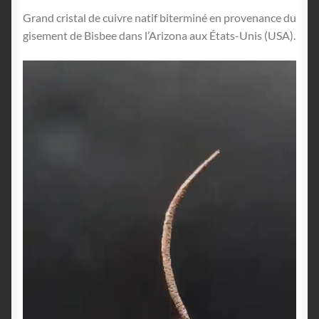
Grand cristal de cuivre natif biterminé en provenance du
gisement de Bisbee dans l’Arizona aux États-Unis (USA).
Lecteur
vidéo