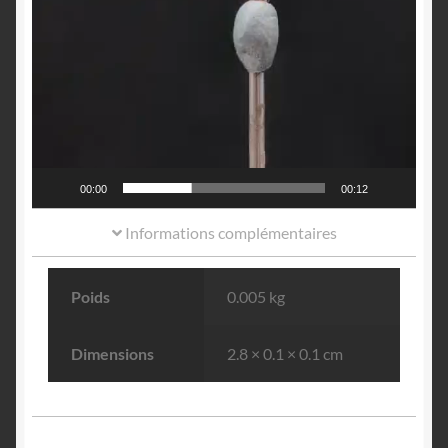
00:00
00:12
Informations complémentaires
Poids
0.005 kg
Dimensions
2.8 × 0.1 × 0.1 cm