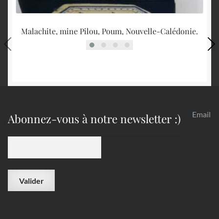
Malachite, mine Pilou, Poum, Nouvelle-Calédonie.
L
Email
Abonnez-vous à notre newsletter :)