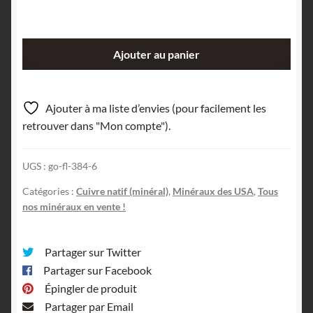
quantité
Ajouter au panier
de
Cuivre
natif,
Ajouter à ma liste d’envies (pour facilement les
Bisbee,
retrouver dans "Mon compte").
Arizona,
USA.
UGS :
go-fl-384-6
Catégories :
Cuivre natif (minéral)
,
Minéraux des USA
,
Tous
nos minéraux en vente !
Partager sur Twitter
Partager sur Facebook
Épingler de produit
Partager par Email