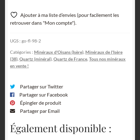
Grande
plaque
Ajouter à ma liste d’envies (pour facilement les
de
retrouver dans "Mon compte").
Quartz
à
UGS :
go-fl-98-2
âme,
Ornon,
Catégories :
Minéraux d'Oisans (Isère)
,
Minéraux de l'Isère
Oulles,
(38)
,
Quartz (minéral)
,
Quartz de France
,
Tous nos minéraux
Oisans,
en vente !
Isère.
Partager sur Twitter
Partager sur Facebook
Épingler de produit
Partager par Email
Également disponible :