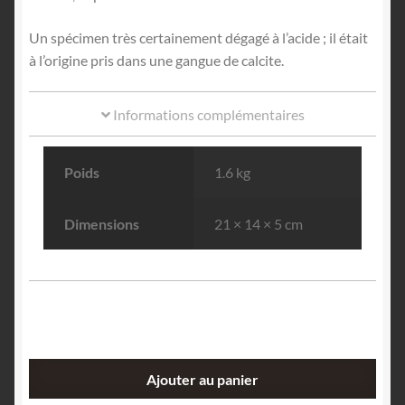
Un spécimen très certainement dégagé à l’acide ; il était
à l’origine pris dans une gangue de calcite.
Informations complémentaires
Poids
1.6 kg
Dimensions
21 × 14 × 5 cm
quantité
Ajouter au panier
de