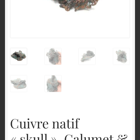
English
Cuivre natif
« skull », Calumet &