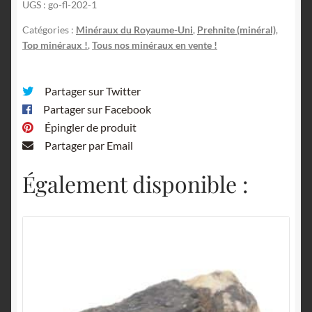
UGS :
go-fl-202-1
Uni.
Catégories :
Minéraux du Royaume-Uni
,
Prehnite (minéral)
,
Top minéraux !
,
Tous nos minéraux en vente !
Partager sur Twitter
Partager sur Facebook
Épingler de produit
Partager par Email
Également disponible :