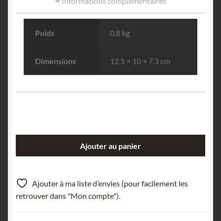
Informations complémentaires
Poids
0.8 kg
Dimensions
12.5 × 10 × 7.3 cm
quantité
Ajouter au panier
de
Prehnite,
Boylestone
Ajouter à ma liste d’envies (pour facilement les
quarry,
retrouver dans "Mon compte").
Ecosse,
Royaume-