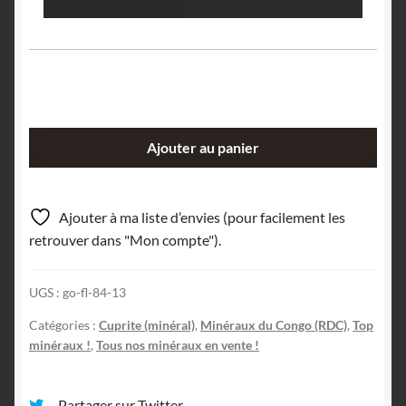
quantité
Ajouter au panier
de
Grand
cristaux
Ajouter à ma liste d’envies (pour facilement les
de
retrouver dans "Mon compte").
Cuprite,
mine
UGS :
go-fl-84-13
de
Mashamba,
Catégories :
Cuprite (minéral)
,
Minéraux du Congo (RDC)
,
Top
Katanga,
minéraux !
,
Tous nos minéraux en vente !
Congo.
Partager sur Twitter