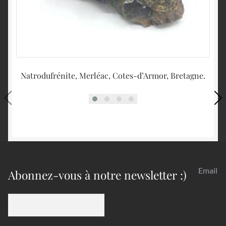
Natrodufrénite, Merléac, Cotes-d’Armor, Bretagne.
Wo
Email
Abonnez-vous à notre newsletter :)