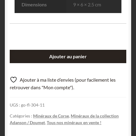
Dimensions
9 × 6 × 2.5 cm
quantité
Ajouter au panier
de
Empruntes
de
Ajouter à ma liste d’envies (pour facilement les
feuilles,
retrouver dans "Mon compte").
Corse,
Ex-
UGS :
go-fl-304-11
Doumet.
Catégories :
Minéraux de Corse
,
Minéraux de la collection
Adanson / Doumet
,
Tous nos minéraux en vente !