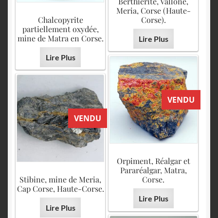
Berthiérite, Vallone,
Meria, Corse (Haute-
Chalcopyrite
Corse).
partiellement oxydée,
mine de Matra en Corse.
Lire Plus
Lire Plus
VENDU
VENDU
Orpiment, Réalgar et
Pararéalgar, Matra,
Stibine, mine de Meria,
Corse.
Cap Corse, Haute-Corse.
Lire Plus
Lire Plus