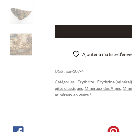
quantité
de
Erythrine,
Karibibite,
Ajouter à ma liste d’env
Hétérogénite,
Pont
UGS :
gui-107-4
de
Berthéou,
Catégories :
Erythrite - Érythrine (minéral)
Daluis,
gîtes classiques
,
Minéraux des Alpes
,
Miné
Alpes
minéraux en vente !
Maritimes.