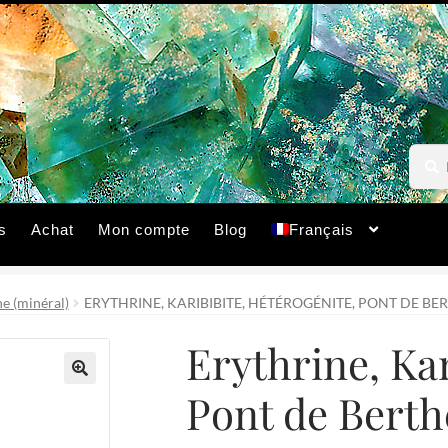
Reche
Reche
pour :
s
Achat
Mon compte
Blog
Français
ne (minéral)
ERYTHRINE, KARIBIBITE, HÉTÉROGÉNITE, PONT DE BER
Erythrine, Kar
Pont de Berth
🔍