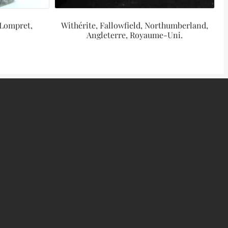
 Lompret,
Withérite, Fallowfield, Northumberland,
Angleterre, Royaume-Uni.