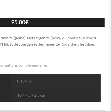
95.00
€
Karibibite (jaune), Hétérogénite (noir), du pont de Berthéou,
 d’Hubac de Jourdan et des mines de Roua, dans les Alpes
formations complémentaires
0.134 kg
10.4 × 5 × 2.5 cm