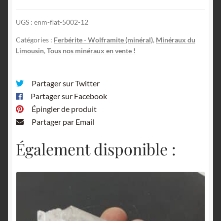
Saint
UGS :
enm-flat-5002-12
Léonard
de
Catégories :
Ferbérite - Wolframite (minéral)
,
Minéraux du
Noblat,
Limousin
,
Tous nos minéraux en vente !
Haute-
Vienne.
Partager sur Twitter
Partager sur Facebook
Épingler de produit
Partager par Email
Également disponible :