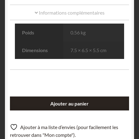
Informations complémentaires
Poids
0.56 kg
Dimensions
7.5 × 6.5 × 5.5 cm
quantité
Ajouter au panier
de
Ferbérite,
Puy-
Ajouter à ma liste d’envies (pour facilement les
Les-
retrouver dans "Mon compte").
Vignes,