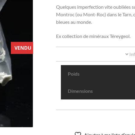
Quelques imperfection vite oubliées su
Montroc (ou Mont-Roc) dans le Tarn, cé
bleues au monde.
Ex collection de minéraux Téreygeol.
VENDU
In
Poids
Dimensions
Ajouter à ma liste d’env