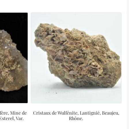
ifère, Mine de
Cristaux de Wulfénite, Lantignié, Beaujeu,
sterel, Var.
Rhône.