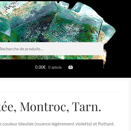
rche
rche
0.00
€
0 article
tée, Montroc, Tarn.
e couleur bleutée (nuance légèrement violette) et flottant.