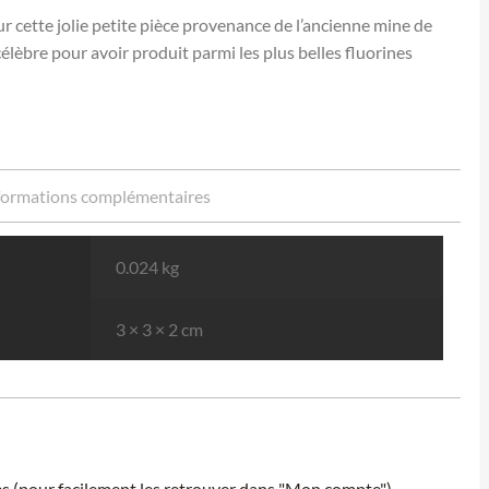
r cette jolie petite pièce provenance de l’ancienne mine de
lèbre pour avoir produit parmi les plus belles fluorines
formations complémentaires
0.024 kg
3 × 3 × 2 cm
ies (pour facilement les retrouver dans "Mon compte").