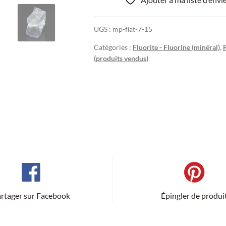
UGS :
mp-flat-7-15
Catégories :
Fluorite - Fluorine (minéral)
,
(produits vendus)
rtager sur Facebook
Épingler de produi