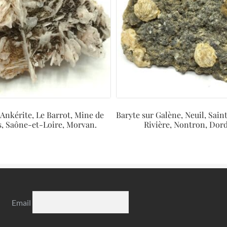
 Ankérite, Le Barrot, Mine de
Baryte sur Galène, Neuil, Sai
s, Saône-et-Loire, Morvan.
Rivière, Nontron, Dor
Email