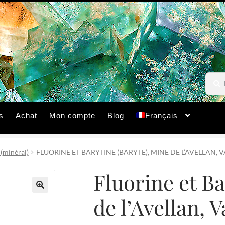
Reche
Reche
pour :
s
Achat
Mon compte
Blog
Français
 (minéral)
FLUORINE ET BARYTINE (BARYTE), MINE DE L’AVELLAN, V
Fluorine et Ba
de l’Avellan, V
🔍