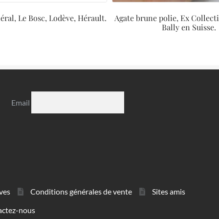
iéral, Le Bosc, Lodève, Hérault.
Agate brune polie, Ex Collec
Bally en Suisse.
Email
ves
Conditions générales de vente
Sites amis
actez-nous