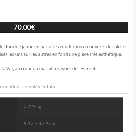
70.00
€
e fluorine jaune en parfaites conditions recouverts de calcite
lisés les uns sur les autres en fond une pièce très esthétique.
le Var, au cœur du massif forestier de l’Esterel.
formations complémentaires
0.229 kg
9.3 × 7.3 × 3 cm