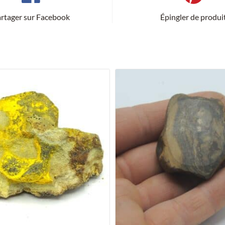
Var.
rtager sur Facebook
Épingler de produi