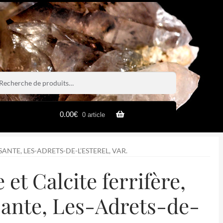
rche
rche
0.00
€
0 article
ANTE, LES-ADRETS-DE-L’ESTEREL, VAR.
 et Calcite ferrifère,
ante, Les-Adrets-de-