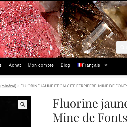
Reche
Reche
pour :
s
Achat
Mon compte
Blog
Français
 (minéral)
FLUORINE JAUNE ET CALCITE FERRIFÈRE, MINE DE FONTS
Fluorine jaune
Mine de Fonts
🔍