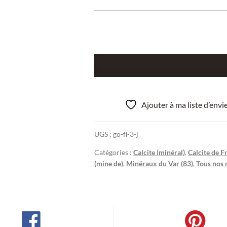
quantité
de
Fluorine
jaune
Ajouter à ma liste d’env
et
Calcite
UGS :
go-fl-3-j
ferrifère,
Mine
Catégories :
Calcite (minéral)
,
Calcite de F
de
(mine de)
,
Minéraux du Var (83)
,
Tous nos 
Fontsante,
Les-
Adrets-
de-
l’Esterel,