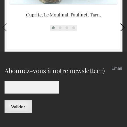
Cuprite, Le Moulinal, Paulinet, Tarn.
F
Email
Abonnez-vous à notre newsletter :)