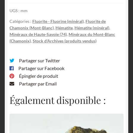
UGS :
mm
Catégories :
Fluorite - Fluorine (minéral)
,
Fluorite de
Chamonix (Mont-Blanc)
,
Hématite
,
Hématite (minéral)
,
Minéraux de Haute-Savoie (74)
,
Minéraux du Mont-Blanc
(Chamonix)
,
Stock d'Archives (produits vendus)
Partager sur Twitter
Partager sur Facebook
Épingler de produit
Partager par Email
Également disponible :