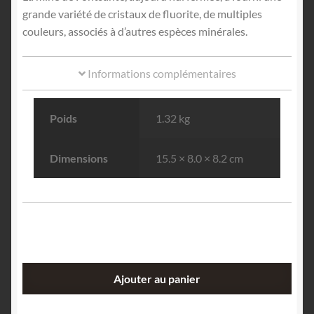
grande variété de cristaux de fluorite, de multiples
couleurs, associés à d’autres espèces minérales.
Informations complémentaires
Poids
1.32 kg
Dimensions
15.5 × 8.0 × 8.2 cm
quantité
Ajouter au panier
de
Fluorite,