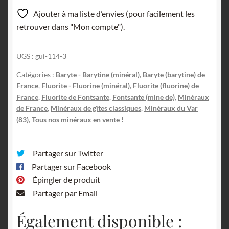
Barytine,
Ajouter à ma liste d’envies (pour facilement les
mine
retrouver dans "Mon compte").
de
Fontsante,
UGS :
gui-114-3
massif
de
Catégories :
Baryte - Barytine (minéral)
,
Baryte (barytine) de
Tanneron,
France
,
Fluorite - Fluorine (minéral)
,
Fluorite (fluorine) de
Var.
France
,
Fluorite de Fontsante
,
Fontsante (mine de)
,
Minéraux
de France
,
Minéraux de gîtes classiques
,
Minéraux du Var
(83)
,
Tous nos minéraux en vente !
Partager sur Twitter
Partager sur Facebook
Épingler de produit
Partager par Email
Également disponible :