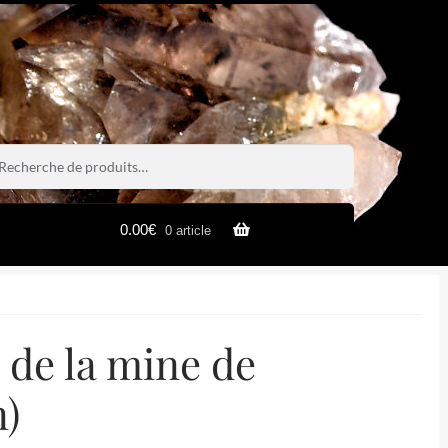
rche
rche
0.00
€
0 article
 de la mine de
)