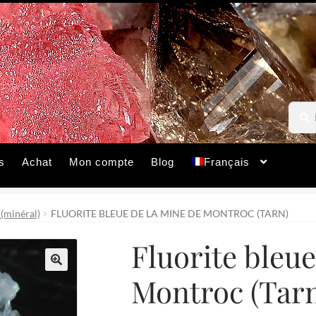
Reche
Reche
pour :
s
Achat
Mon compte
Blog
Français
 (minéral)
FLUORITE BLEUE DE LA MINE DE MONTROC (TARN)
Fluorite bleue
Montroc (Tarn
🔍