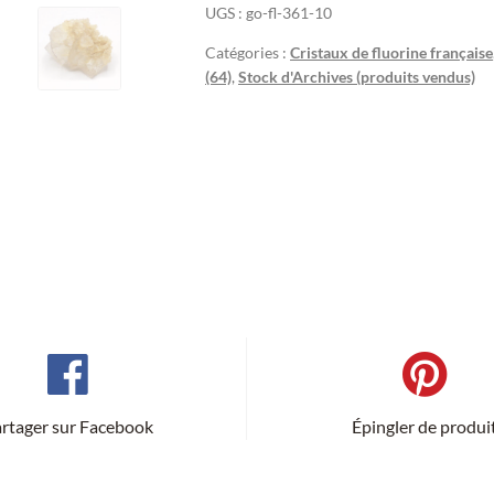
UGS :
go-fl-361-10
Catégories :
Cristaux de fluorine française
(64)
,
Stock d'Archives (produits vendus)
rtager sur Facebook
Épingler de produi