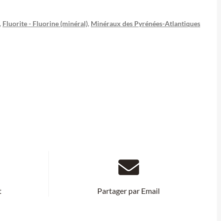
,
Fluorite - Fluorine (minéral)
,
Minéraux des Pyrénées-Atlantiques
t
Partager par Email