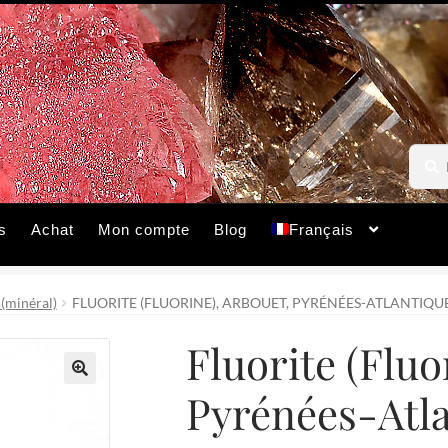
Reche
Reche
pour :
s
Achat
Mon compte
Blog
Français
 (minéral)
FLUORITE (FLUORINE), ARBOUET, PYRÉNÉES-ATLANTIQUE
Fluorite (Fluo
Pyrénées-Atla
🔍