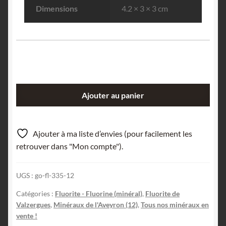
Dimensions
4.2 × 3 × 3 cm
quantité
Ajouter au panier
de
Fluorite
(Fluorine)
Ajouter à ma liste d’envies (pour facilement les
Polyèdre,
retrouver dans "Mon compte").
Mine
jaune
UGS :
go-fl-335-12
de
Valzergues,
Catégories :
Fluorite - Fluorine (minéral)
,
Fluorite de
Aveyron.
Valzergues
,
Minéraux de l'Aveyron (12)
,
Tous nos minéraux en
vente !