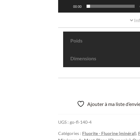
00:00
In
Poids
Dimensions
Ajouter à ma liste d’env
UGS :
go-fl-140-4
Catégories :
Fluorite - Fluorine (minéral)
,