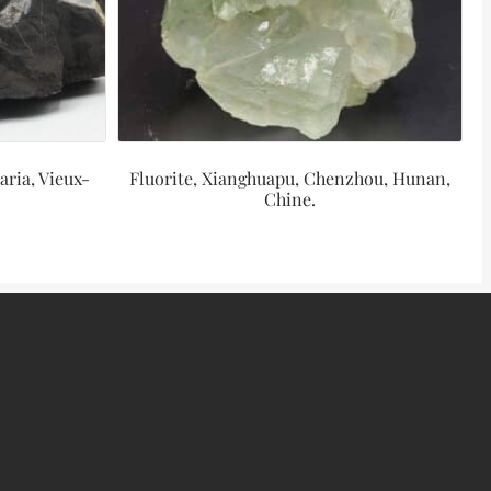
aria, Vieux-
Fluorite, Xianghuapu, Chenzhou, Hunan,
Chine.