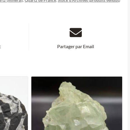
rtz (minéral)
,
Quartz de France
,
Stock d'Archives (produits vendus)
t
Partager par Email