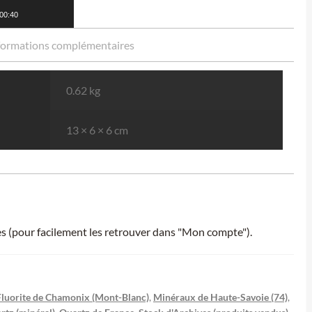
00:40
formations complémentaires
0.62 kg
13 × 6 × 6 cm
ies (pour facilement les retrouver dans "Mon compte").
Fluorite de Chamonix (Mont-Blanc)
,
Minéraux de Haute-Savoie (74)
,