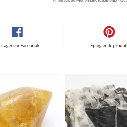
Minéraux du Mont-Blanc (Chamonix)
,
Qua
rtager sur Facebook
Épingler de produi