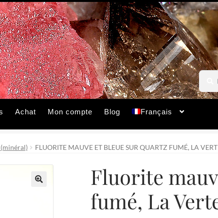
Reche
Reche
pour :
s
Achat
Mon compte
Blog
Français
 (minéral)
FLUORITE MAUVE ET BLEUE SUR QUARTZ FUMÉ, LA VERT
Fluorite mauv
fumé, La Vert
🔍