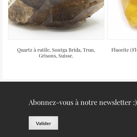
Quartz à rutile, Sontga Brida, Trun,
Fluorite (F
Grisons, Suisse.
Abonnez-vous à notre newsletter :)