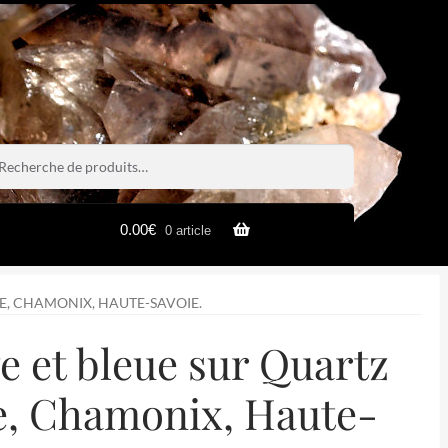
rche
rche
0.00
€
0 article
E, CHAMONIX, HAUTE-SAVOIE.
e et bleue sur Quartz
e, Chamonix, Haute-