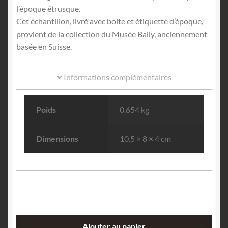
l’époque étrusque.
Cet échantillon, livré avec boite et étiquette d’époque,
provient de la collection du Musée Bally, anciennement
basée en Suisse.
Informations complémentaires
Poids
0.654 kg
Dimensions
10.5 × 8 × 4 cm
quantité
Ajouter au panier