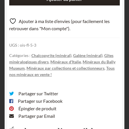
de
Galene
(Bleiglanz),
Ajouter à ma liste d’envies (pour facilement les
chalcopyrite
retrouver dans "Mon compte").
(Kupferkies),
Mines
UGS :
ois-fl-5-3
de
Lanzi,
Catégories :
Chalcopyrite (minéral)
,
Galène (minéral)
,
Gîtes
Toscane,
minéralogiques divers
,
Minéraux d'Italie
,
Minéraux du Bally
Italie.
Museum
,
Minéraux par collections et collectionneurs
,
Tous
nos minéraux en vente !
Partager sur Twitter
Partager sur Facebook
Épingler de produit
Partager par Email