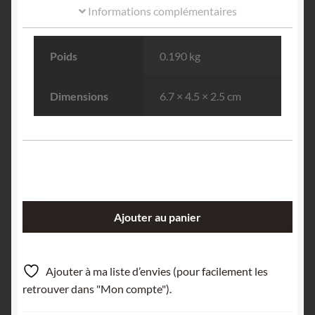
Informations complémentaires
Poids
0.190 kg
Dimensions
6.7 × 4.5 × 2.5 cm
quantité
Ajouter au panier
de
Galène
et
Ajouter à ma liste d’envies (pour facilement les
Cérusite,
retrouver dans "Mon compte").
carrière
Tabataud,