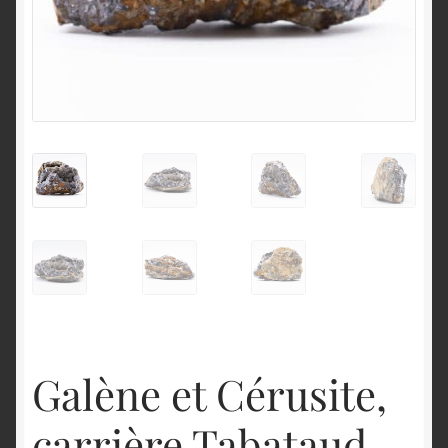
English
Galène et Cérusite,
carrière Tabataud,