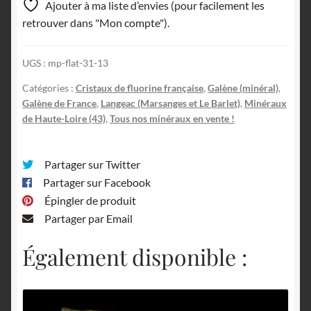
Ajouter à ma liste d’envies (pour facilement les
Fluorine
retrouver dans "Mon compte").
de
Versilhac,
UGS :
mp-flat-31-13
Haute-
Loire.
Catégories :
Cristaux de fluorine française
,
Galène (minéral)
,
Galène de France
,
Langeac (Marsanges et Le Barlet)
,
Minéraux
de Haute-Loire (43)
,
Tous nos minéraux en vente !
Partager sur Twitter
Partager sur Facebook
Épingler de produit
Partager par Email
Également disponible :