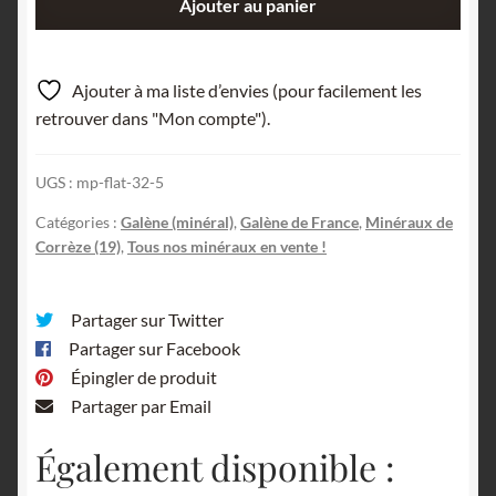
Ajouter au panier
de
Galène
de
Ajouter à ma liste d’envies (pour facilement les
La
retrouver dans "Mon compte").
Besse,
Saint-
UGS :
mp-flat-32-5
Julien-
aux-
Catégories :
Galène (minéral)
,
Galène de France
,
Minéraux de
Bois,
Corrèze (19)
,
Tous nos minéraux en vente !
Corrèze.
Partager sur Twitter
Partager sur Facebook
Épingler de produit
Partager par Email
Également disponible :