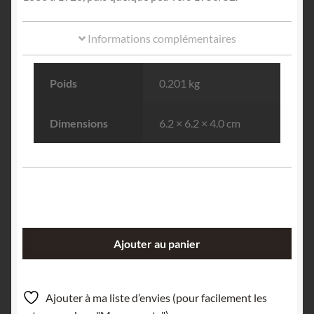
Informations complémentaires
Poids
0.201 kg
Dimensions
6.2 × 6.2 × 4.0 cm
quantité
Ajouter au panier
de
Galène
et
Ajouter à ma liste d’envies (pour facilement les
Plattnerite,