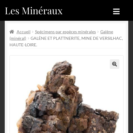
Les Minéraux
Aller
Aller
à
au
la
contenu
Accueil
Accueil
navigation
Accueil
Spécimens par espèces minérales
Galène
(minéral)
GALÈNE ET PLATTNERITE, MINE DE VERSILHAC,
Catégories
Boutique
HAUTE-LOIRE.
Nouveautés
Nouveautés
Achat
Blog
🔍
Mon compte
Achat
Blog
Contactez-nous
Sites amis
Français