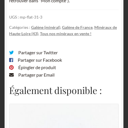
retrouver dans "Mon compte").
mine
de
UGS :
mp-flat-31-3
Versilhac,
Haute-
Catégories :
Galène (minéral)
,
Galène de France
,
Minéraux de
Loire.
Haute-Loire (43)
,
Tous nos minéraux en vente !
Partager sur Twitter
Partager sur Facebook
Épingler de produit
Partager par Email
Également disponible :