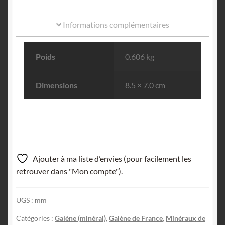
Informations complémentaires
Poids
0.606 kg
Dimensions
8.5 × 7.0 cm
Ajouter à ma liste d’envies (pour facilement les
retrouver dans "Mon compte").
UGS :
mm
Catégories :
Galène (minéral)
,
Galène de France
,
Minéraux de