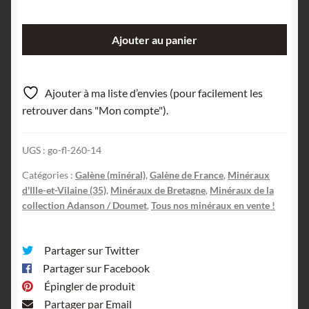
quantité
Ajouter au panier
de
Galène,
Pont-
Ajouter à ma liste d’envies (pour facilement les
Péan,
retrouver dans "Mon compte").
Ille-
et-
UGS :
go-fl-260-14
Vilaine,
Bretagne.
Catégories :
Galène (minéral)
,
Galène de France
,
Minéraux
d'Ille-et-Vilaine (35)
,
Minéraux de Bretagne
,
Minéraux de la
collection Adanson / Doumet
,
Tous nos minéraux en vente !
Partager sur Twitter
Partager sur Facebook
Épingler de produit
Partager par Email