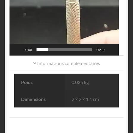
00:00
00:19
Informations complémentaires
Poids
0.035 kg
Dimensions
2 × 2 × 1.1 cm