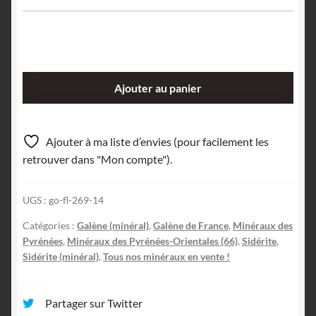
quantité
Ajouter au panier
de
Galène
&
Ajouter à ma liste d’envies (pour facilement les
Sidérose,
retrouver dans "Mon compte").
Fillols,
Pyrénées-
UGS :
go-fl-269-14
Orientales.
Catégories :
Galène (minéral)
,
Galène de France
,
Minéraux des
Pyrénées
,
Minéraux des Pyrénées-Orientales (66)
,
Sidérite
,
Sidérite (minéral)
,
Tous nos minéraux en vente !
Partager sur Twitter