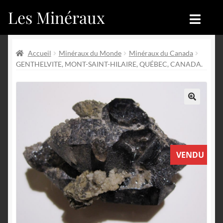
Les Minéraux
Aller
Aller
à
au
la
contenu
Accueil
Accueil
navigation
Accueil
Minéraux du Monde
Minéraux du Canada
GENTHELVITE, MONT-SAINT-HILAIRE, QUÉBEC, CANADA.
Catégories
Boutique
Nouveautés
Nouveautés
🔍
Achat
Blog
Mon compte
Achat
VENDU
Blog
Contactez-nous
Sites amis
Français