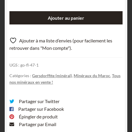
quantité
Ajouter au panier
de
Gersdorffite,
Mine
Ajouter à ma liste d’envies (pour facilement les
de
retrouver dans "Mon compte").
Bou
Azzer,
UGS :
go-fl-47-1
Maroc.
Catégories :
Gersdorffite (minéral)
,
Minéraux du Maroc
,
Tous
nos minéraux en vente !
Partager sur Twitter
Partager sur Facebook
Épingler de produit
Partager par Email