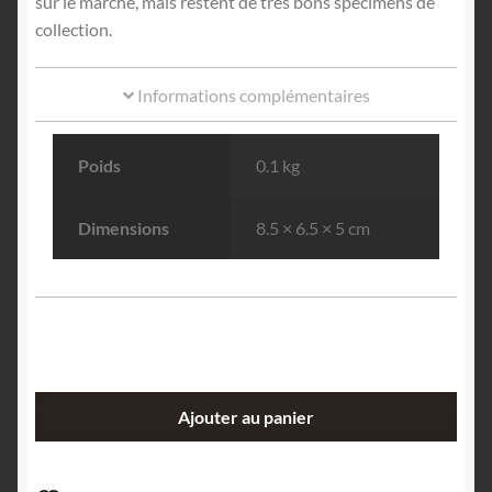
sur le marché, mais restent de très bons spécimens de
collection.
Informations complémentaires
Poids
0.1 kg
Dimensions
8.5 × 6.5 × 5 cm
quantité
Ajouter au panier
de
Fluorite,
Xianghuapu,