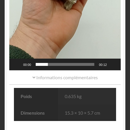
00:00
00:12
Informations complémentaires
Poids
0.635 kg
Dimensions
15.3 × 10 × 5.7 cm