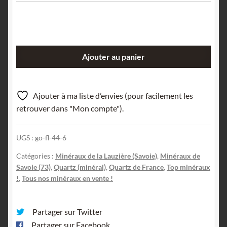
quantité
Ajouter au panier
de
Quartz
chloriteux,
Ajouter à ma liste d’envies (pour facilement les
Sommet
retrouver dans "Mon compte").
du
Grand
UGS :
go-fl-44-6
Pic
de
Catégories :
Minéraux de la Lauzière (Savoie)
,
Minéraux de
la
Savoie (73)
,
Quartz (minéral)
,
Quartz de France
,
Top minéraux
Lauzière,
!
,
Tous nos minéraux en vente !
Savoie.
Partager sur Twitter
Partager sur Facebook