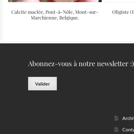
Calcite maclée, Pont-à-Nôle, Mont-sur-
Oligiste (
Marchienne, Belgique.
Abonnez-vous à notre newsletter :)
Archi
Cont