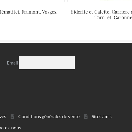
Hématite), Framont, Vosges.
Sidérite et Calcite, Carrière
Tarn-et-Garonne
Email
ves
Conditions générales de vente
Sites amis
actez-nous