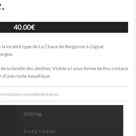
.
40.00
€
 la localité type de La Chaux de Bergonne à Gignat
ergne.
 la famille des zéolites. Visible ici sous forme de fins cristaux
n d’une roche basaltique.
formations complémentaires
0.065 kg
5 × 4.2 × 3.6 cm