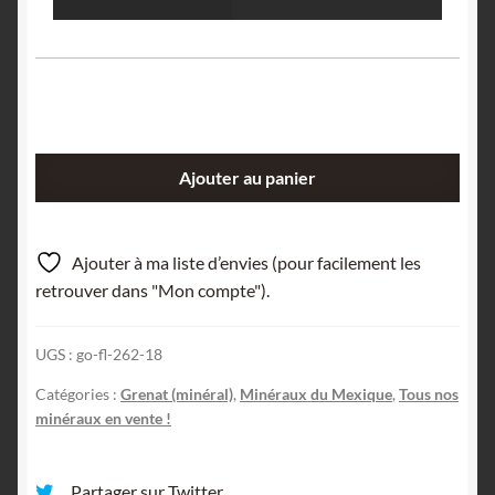
quantité
Ajouter au panier
de
Grenat
grossulaire
Ajouter à ma liste d’envies (pour facilement les
rose,
retrouver dans "Mon compte").
Laguna
de
UGS :
go-fl-262-18
Jaco,
Mexique.
Catégories :
Grenat (minéral)
,
Minéraux du Mexique
,
Tous nos
minéraux en vente !
Partager sur Twitter