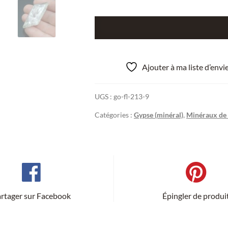
quantité
de
Gypse,
Bex,
Ajouter à ma liste d’env
Vaud,
Suisse.
UGS :
go-fl-213-9
Catégories :
Gypse (minéral)
,
Minéraux de 
rtager sur Facebook
Épingler de produi