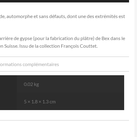
ucide, automorphe et sans défauts, dont une des extrémités est
rrière de gypse (pour la fabrication du plâtre) de Bex dans le
 Suisse. Issu de la collection François Couttet.
formations complémentaires
0.02 kg
5 × 1.8 × 1.3 cm