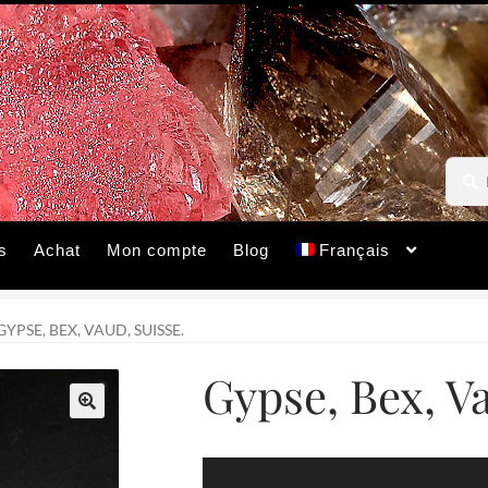
Reche
Reche
pour :
s
Achat
Mon compte
Blog
Français
GYPSE, BEX, VAUD, SUISSE.
Gypse, Bex, Va
🔍