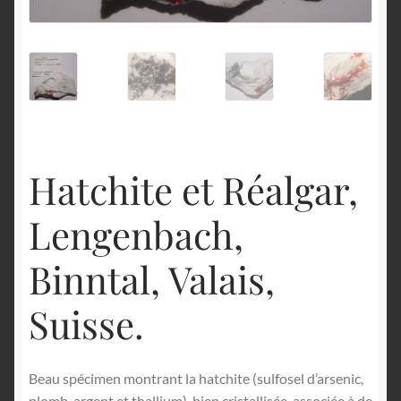
English
Hatchite et Réalgar,
Lengenbach,
Binntal, Valais,
Suisse.
Beau spécimen montrant la hatchite (sulfosel d’arsenic,
plomb, argent et thallium), bien cristallisée, associée à de