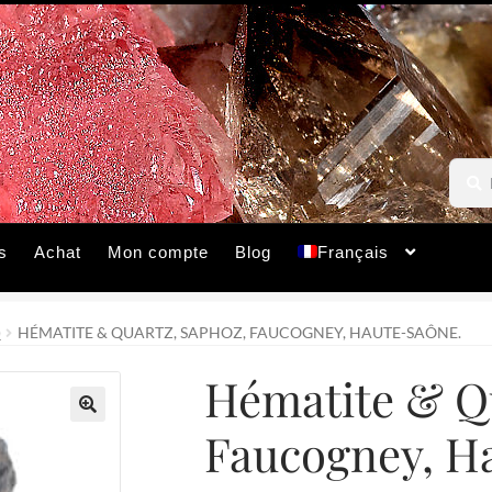
Reche
Reche
pour :
s
Achat
Mon compte
Blog
Français
)
HÉMATITE & QUARTZ, SAPHOZ, FAUCOGNEY, HAUTE-SAÔNE.
Hématite & Q
Faucogney, H
🔍