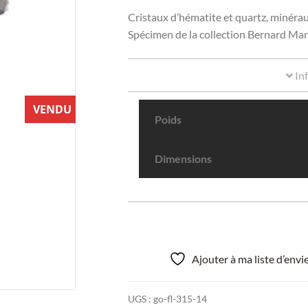
Cristaux d’hématite et quartz, minéra
Spécimen de la collection Bernard Mar
In
VENDU
Poids
Dimensions
Ajouter à ma liste d’env
UGS :
go-fl-315-14