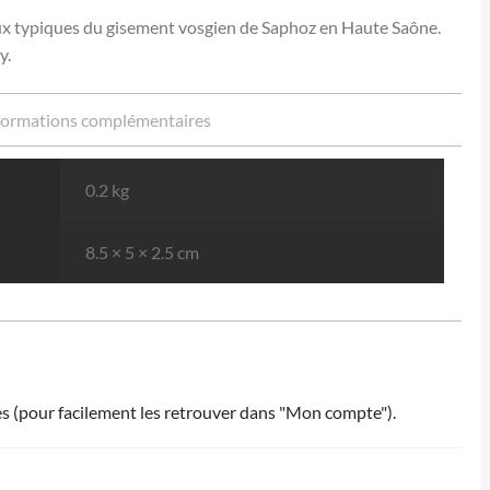
ux typiques du gisement vosgien de Saphoz en Haute Saône.
y.
formations complémentaires
0.2 kg
8.5 × 5 × 2.5 cm
ies (pour facilement les retrouver dans "Mon compte").