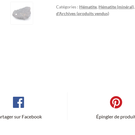
Catégories :
Hématite
,
Hématite (minéral)
d'Archives (produits vendus)
rtager sur Facebook
Épingler de produi