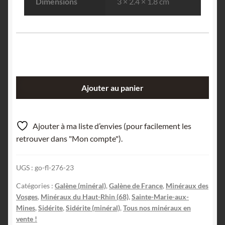
Dimensions
3 × 2.4 × 1.8 cm
quantité
Ajouter au panier
de
Galène
&
Ajouter à ma liste d’envies (pour facilement les
Sidérite,
retrouver dans "Mon compte").
Altenberg,
Sainte-
UGS :
go-fl-276-23
Marie-
aux-
Catégories :
Galène (minéral)
,
Galène de France
,
Minéraux des
Mines,
Vosges
,
Minéraux du Haut-Rhin (68)
,
Sainte-Marie-aux-
Haut-
Mines
,
Sidérite
,
Sidérite (minéral)
,
Tous nos minéraux en
vente !
Rhin.