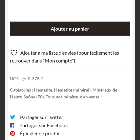
quantité
Ajouter au panier
de
Hématite,
Saphoz,
Ajouter à ma liste d’envies (pour facilement les
Haute-
retrouver dans "Mon compte").
Saône.
UGS :
go-fl-378-2
Catégories :
Hématite
,
Hématite (minéral)
,
Minéraux de
Haute-Saône (70)
,
Tous nos minéraux en vente !
Partager sur Twitter
Partager sur Facebook
Épingler de produit