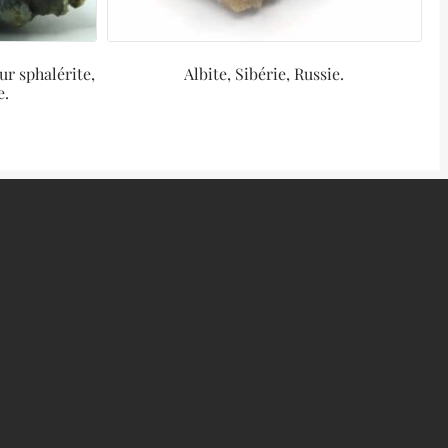
ur sphalérite,
Albite, Sibérie, Russie.
e.