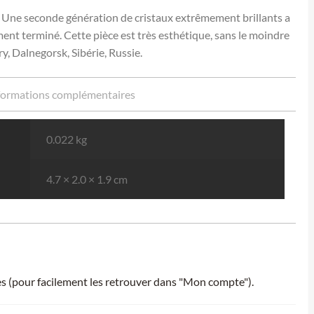
. Une seconde génération de cristaux extrêmement brillants a
ement terminé. Cette pièce est très esthétique, sans le moindre
, Dalnegorsk, Sibérie, Russie.
formations complémentaires
0.022 kg
4.7 × 2.0 × 1.9 cm
ies (pour facilement les retrouver dans "Mon compte").