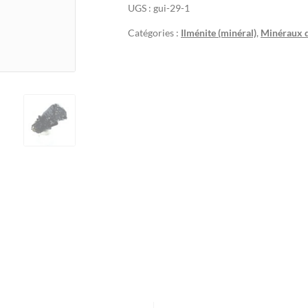
UGS :
gui-29-1
Catégories :
Ilménite (minéral)
,
Minéraux d